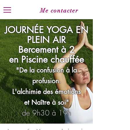
Me contacter
JOURNÉE YOGA EN
PLEIN AIR
Bercement à 2
en
Piscine chauffée
"De la confusion à la
profusion.
L'alchimie des émotions
et Naître à soi"
de 9h30 à 19h