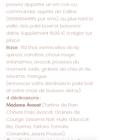
pouvez apporter un en-cas ou
commander, auprès de Céline
(0681404486
, par sms), au plus tard la
veille, des poké bowl et boissons
détox. Supplément 15,00 € à régler sur
place.
Base :
Riz thaï, vermicelles de riz,
quinoa, carottes, choux rouge,
edanames, avocat, pousses du
moment, radis, graines de chia et de
sésame, mangue.
(Annoncer votre déclinaison poké boll
et votre choix de boisson detox)
4 déclinaisons :
(Tartine de Pain,
Madame Avocat
Chèvre Frais, Avocat, Graines de
Courge, Sésame Noir, Huile d'Avocat
Bio, Germe, Tartare Tomate,
Coriandre, Jeune Pousse).