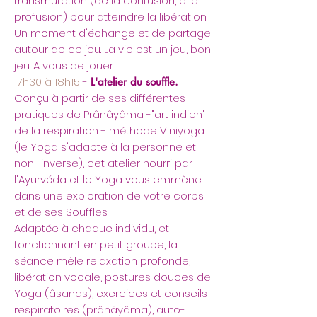
transmutation (de la confusion, à la
profusion) pour atteindre la libération.
Un moment d'échange et de partage
autour de ce jeu. La vie est un jeu, bon
jeu. A vous de jouer...
17h30 à 18h15
-
L'atelier du souffle.
Conçu à partir de ses différentes
pratiques de Prânâyâma -"art indien"
de la respiration - méthode Viniyoga
(le Yoga s'adapte à la personne et
non l'inverse), cet atelier nourri par
l'Ayurvéda et le Yoga vous emmène
dans une exploration de votre corps
et de ses Souffles.
Adaptée à chaque individu, et
fonctionnant en petit groupe, la
séance mêle relaxation profonde,
libération vocale, postures douces de
Yoga (âsanas), exercices et conseils
respiratoires (prânâyâma), auto-