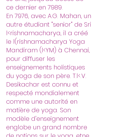
ce dernier en 7989.
En 7976, avec A.G. Mahan, un
autre étudiant "senior" de Sri
l<rishnamacharya, il a créé
le l(rishnamacharya Yoga
Mandiram (l<YM) à Chennai,
pour diffuser les
enseignements holistiques
du yoga de son père. T.l<.V.
Desikachar est connu et
respecté mondialement
comme une autorité en
matière de yoga. Son
modèle d'enseignement
englobe un grand nombre
de notions sur le yoga, etne