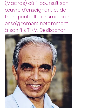
(Madras) où il poursuit son
œuvre d'enseignant et de
thérapeute. Il transmet son
enseignement notamment
à son fils T.l<.V. Desikachar.