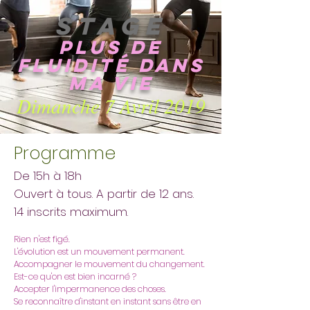
STAGE
Plus de
fluidité dans
ma vie
Dimanche 7 Avril 2019
Programme
De 15h à 18h
Ouvert à tous. A partir de 12 ans.
14 inscrits maximum.
Rien n'est figé.
L'évolution est un mouvement permanent.
Accompagner le mouvement du changement.
Est-ce qu'on est bien incarné ?
Accepter l'impermanence des choses.
Se reconnaître d'instant en instant sans être en